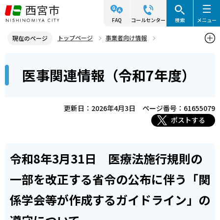
こ
の
FAQ
コールセンター
検索
メニュー
ペ
トップページ
事業者向け情報
現在のページ
ー
医事・薬事関連情報
医事関連情報
本
ジ
医事関連情報（令和7年度）
医事関連情報（令和7年度）
文
の
こ
先
こ
頭
更新日：2026年4月3日
ページ番号：61655079
か
で
ポストする
ら
す
令和8年3月31日 医療法施行規則の
一部を改正する省令の公布に伴う「関
係学会等が作成するガイドライン」の