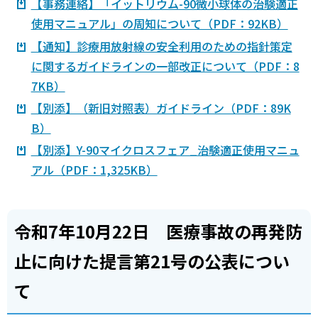
【事務連絡】「イットリウム-90微小球体の治験適正
使用マニュアル」の周知について（PDF：92KB）
【通知】診療用放射線の安全利用のための指針策定
に関するガイドラインの一部改正について（PDF：8
7KB）
【別添】（新旧対照表）ガイドライン（PDF：89K
B）
【別添】Y-90マイクロスフェア_治験適正使用マニュ
アル（PDF：1,325KB）
令和7年10月22日 医療事故の再発防
止に向けた提言第21号の公表につい
て