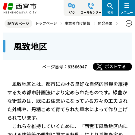
こ
の
FAQ
コールセンター
検索
メニュー
ペ
トップページ
事業者向け情報
開発事業
現在のページ
ー
風致地区
本
ジ
風致地区
文
の
こ
先
こ
頭
ポストする
ページ番号：63586947
か
で
ら
す
風致地区とは、都市における良好な自然的景観を維持
するため都市計画法により定められたものです。緑豊か
な街並みは、既にお住まいになっている方々の工夫され
た外構や、丹精こめて育てられた草木によって作り上げ
られています。
これらを維持していくために、「西宮市風致地区内に
おける建築等の規制に関する条例」により基準を定め、