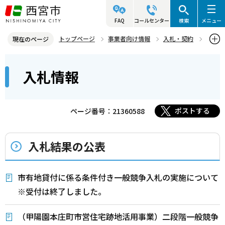
こ
の
FAQ
コールセンター
検索
メニュー
ペ
トップページ
事業者向け情報
入札・契約
現在のページ
ー
入札・プロポーザル等情報
入札情報
本
ジ
入札情報
文
の
こ
先
こ
頭
ポストする
ページ番号：21360588
か
で
ら
す
入札結果の公表
市有地貸付に係る条件付き一般競争入札の実施について
※受付は終了しました。
（甲陽園本庄町市営住宅跡地活用事業）二段階一般競争