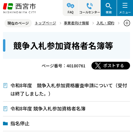
こ
の
FAQ
コールセンター
検索
メニュー
ペ
トップページ
事業者向け情報
入札・契約
現在のページ
ー
競争入札参加資格者名簿等
本
ジ
競争入札参加資格者名簿等
文
の
こ
先
こ
頭
ポストする
ページ番号：40180761
か
で
ら
す
令和8年度 競争入札参加資格審査申請について（受付
は終了しました。）
令和8年度 競争入札参加資格者名簿
指名停止