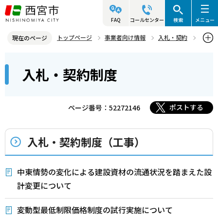
こ
の
FAQ
コールセンター
検索
メニュー
ペ
トップページ
事業者向け情報
入札・契約
現在のページ
ー
入札・契約制度
本
ジ
入札・契約制度
文
の
こ
先
こ
頭
ポストする
ページ番号：52272146
か
で
ら
す
入札・契約制度（工事）
中東情勢の変化による建設資材の流通状況を踏まえた設
計変更について
変動型最低制限価格制度の試行実施について