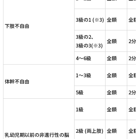
3級の1 (※3)
全額
全額
下肢不自由
3級の2、
全額
2分
3級の3(※3)
4～6級
全額
2分
1～3級
全額
全額
体幹不自由
5級
全額
2分
1級
全額
全額
2級 (両上肢)
全額
全額
乳幼児期以前の非進行性の脳