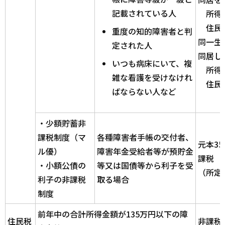
記載されている人
所得税
住民税
重度の知的障害者と判
同一生
定された人
同居し
いつも病床にいて、複
所得税
雑な看護を受けなけれ
住民税
ばならない人など
・少額貯蓄非
課税制度（マ
各種障害者手帳の交付者、
元本3
ル優）
障害年金受給者等が預貯金
課税
・小額公債の
等又は国債等から利子を受
（所定
利子の非課税
取る場合
制度
前年中の合計所得金額が135万円以下の障
住民税
非課税