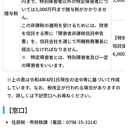
円まで、特別障害者以外の特定障害者につ
いては3,000万円まで贈与税がかかりませ
贈与税
ん。
この非課税の適用を受けるためには、財産
を信託する際に「障害者非課税信託申告
【特別
書」を、信託会社を通じて所轄税務署長に
信託受
提出しなければなりません。
6,00
※ 特定障害者とは、特別障害者及び一定
の障害者をいいます。
※上の表は令和4年4月1日現在の法令等に基づいて作成
しています。なお、税改正が行われる場合がありますの
で、詳しくは下記窓口へお尋ねください。
【窓口】
住民税…市民税課（電話：0798-35-3214）