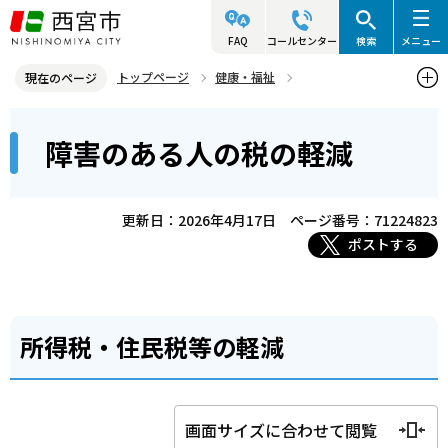
こ
の
FAQ
コールセンター
検索
メニュー
ペ
トップページ
健康・福祉
現在のページ
ー
障害のある人の福祉
経済的負担の軽減
本
ジ
障害のある人の税の軽減
障害のある人の税の軽減
文
の
こ
先
こ
頭
更新日：2026年4月17日
ページ番号：71224823
か
で
ポストする
ら
す
所得税・住民税等の軽減
画面サイズに合わせて閲覧