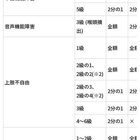
5級
2分の1
2分
3級 (喉頭摘
音声機能障害
全額
2分
出)
1級
全額
全額
2級の1、
全額
全額
2級の2(※2)
上肢不自由
2級の3、
2分の1
2分
2級の4(※2)
3級
2分の1
2分
4～6級
2分の1
×
1～2級
全額
全額