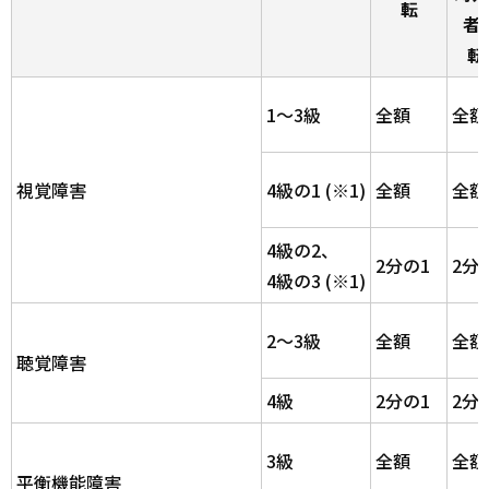
転
者
転
1～3級
全額
全額
視覚障害
4級の1 (※1)
全額
全額
4級の2、
2分の1
2分
4級の3 (※1)
2～3級
全額
全額
聴覚障害
4級
2分の1
2分
3級
全額
全額
平衡機能障害