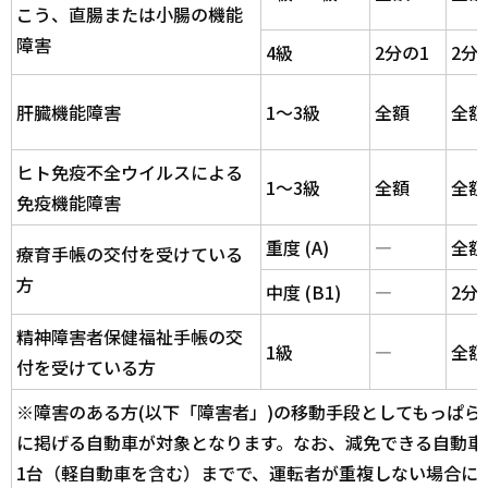
こう、直腸または小腸の機能
障害
4級
2分の1
2分
肝臓機能障害
1～3級
全額
全額
ヒト免疫不全ウイルスによる
1～3級
全額
全額
免疫機能障害
重度 (A)
―
全額
療育手帳の交付を受けている
方
中度 (B1)
―
2分
精神障害者保健福祉手帳の交
1級
―
全額
付を受けている方
※障害のある方(以下「障害者」)の移動手段としてもっぱら
に掲げる自動車が対象となります。なお、減免できる自動車
1台（軽自動車を含む）までで、運転者が重複しない場合に