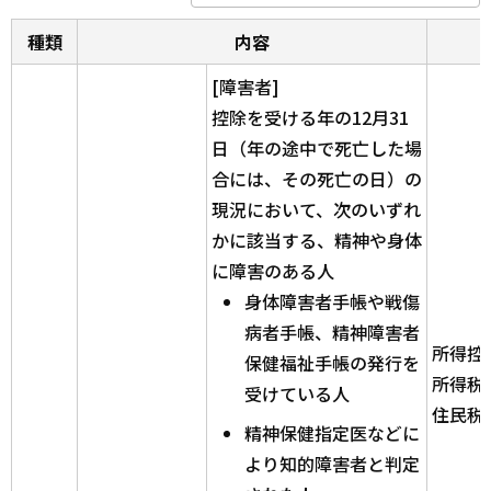
種類
内容
[障害者]
控除を受ける年の12月31
日（年の途中で死亡した場
合には、その死亡の日）の
現況において、次のいずれ
かに該当する、精神や身体
に障害のある人
身体障害者手帳や戦傷
病者手帳、精神障害者
所得控
保健福祉手帳の発行を
所得税
受けている人
住民税
精神保健指定医などに
より知的障害者と判定