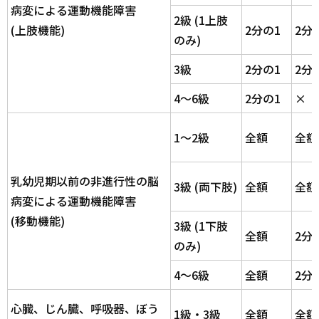
病変による運動機能障害
2級 (1上肢
(上肢機能)
2分の1
2分
のみ)
3級
2分の1
2分
4～6級
2分の1
×
1～2級
全額
全額
乳幼児期以前の非進行性の脳
3級 (両下肢)
全額
全額
病変による運動機能障害
(移動機能)
3級 (1下肢
全額
2分
のみ)
4～6級
全額
2分
心臓、じん臓、呼吸器、ぼう
1級・3級
全額
全額