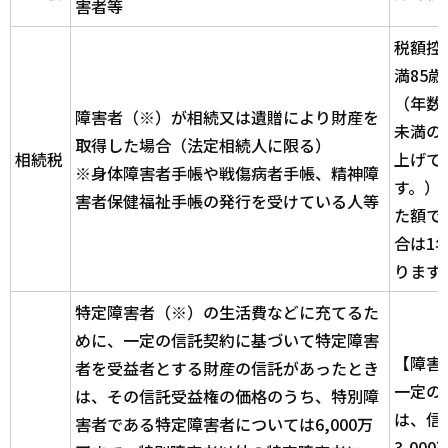
害者等
税額控
満85
（年数
障害者（※）が相続又は遺贈により財産を
未満の
取得した場合（法定相続人に限る）
相続税
上げて
※身体障害者手帳や戦傷病者手帳、精神障
す。）
害者保健福祉手帳の発行を受けている人等
た額で
合は1
ります
特定障害者（※）の生活費などに充てるた
めに、一定の信託契約に基づいて特定障害
【障害
者を受益者とする財産の信託があったとき
一定の
は、その信託受益権の価格のうち、特別障
は、信
害者である特定障害者については6,000万
3,00