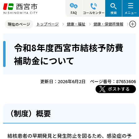
こ
の
FAQ
コールセンター
検索
メニュー
ペ
トップページ
健康・福祉
健康・保健所情報
現在のページ
ー
感染症（結核など）
結核関連
本
ジ
令和8年度西宮市結核予防費
令和8年度西宮市結核予防費補助金について
文
の
こ
先
補助金について
こ
頭
か
で
ら
更新日：2026年6月2日
ページ番号：87653606
す
ポストする
（制度）概要
結核患者の早期発見と発生防止を図るため、感染症の予