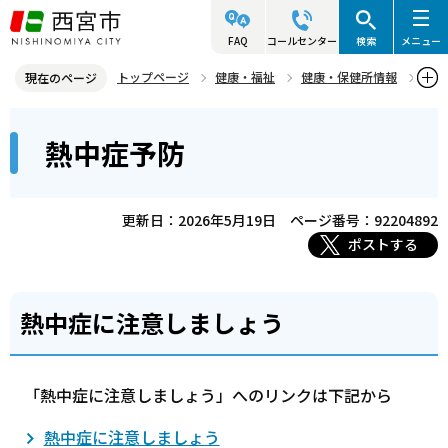
こ
の
FAQ
コールセンター
検索
メニュー
ペ
トップページ
健康・福祉
健康・保健所情報
現在のページ
ー
健康危機（感染症、自然災害など）
熱中症予防
本
ジ
熱中症予防
文
の
こ
先
こ
頭
更新日：2026年5月19日
ページ番号：92204892
か
で
ポストする
ら
す
熱中症に注意しましょう
「熱中症に注意しましょう」へのリンクは下記から
熱中症に注意しましょう