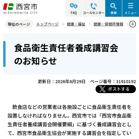
こ
の
FAQ
コールセンター
検索
メニュー
ペ
トップページ
健康・福祉
健康・保健所情報
現在のページ
ー
食品衛生
食品衛生に関するお知らせ
本
ジ
食品衛生責任者養成講習会
食品衛生責任者養成講習会のお知らせ
文
の
こ
先
のお知らせ
こ
頭
か
で
ら
更新日：2026年6月29日
ページ番号：31910192
す
ポストする
飲食店などの営業者は各施設ごとに食品衛生責任者を
設置しなければなりません。西宮市では「西宮市食品衛
生責任者養成講習会開催要綱」に基づく養成講習会とし
て、西宮市食品衛生協会が実施する講習会を指定してい