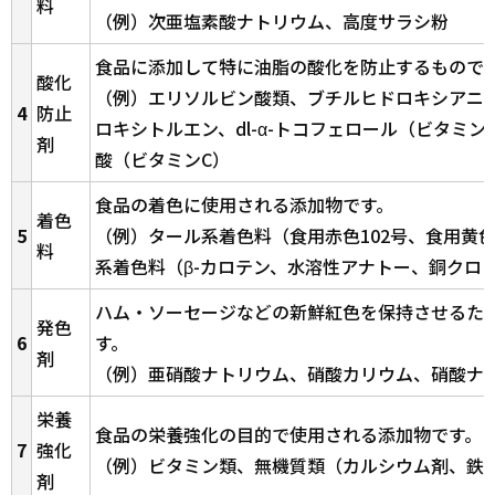
料
（例）次亜塩素酸ナトリウム、高度サラシ粉
食品に添加して特に油脂の酸化を防止するもので
酸化
（例）エリソルビン酸類、ブチルヒドロキシアニ
4
防止
ロキシトルエン、dl-α-トコフェロール（ビタミン
剤
酸（ビタミンC）
食品の着色に使用される添加物です。
着色
5
（例）タール系着色料（食用赤色102号、食用黄
料
系着色料（β-カロテン、水溶性アナトー、銅クロ
ハム・ソーセージなどの新鮮紅色を保持させるた
発色
6
す。
剤
（例）亜硝酸ナトリウム、硝酸カリウム、硝酸ナ
栄養
食品の栄養強化の目的で使用される添加物です。
7
強化
（例）ビタミン類、無機質類（カルシウム剤、鉄
剤