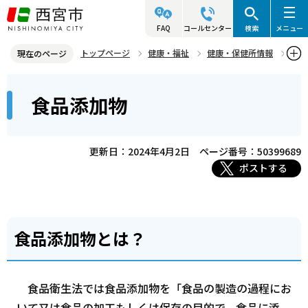
こ
の
FAQ
コールセンター
検索
メニュー
ペ
トップページ
健康・福祉
健康・保健所情報
現在のページ
ー
食品衛生
食品衛生に関するお知らせ
食品添加物
本
ジ
食品添加物
文
の
こ
先
こ
頭
更新日：2024年4月2日
ページ番号：50399689
か
で
ポストする
ら
す
食品添加物とは？
食品衛生法では食品添加物を「食品の製造の過程にお
いて又は食品の加工もしくは保存の目的で、食品に添