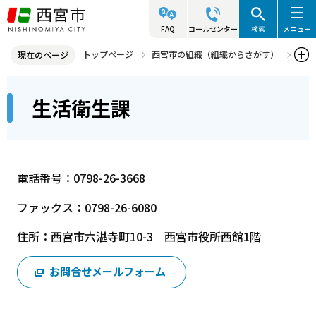
こ
の
FAQ
コールセンター
検索
メニュー
ペ
トップページ
西宮市の組織（組織からさがす）
現在のページ
ー
健康福祉局
保健所
生活衛生課
本
ジ
生活衛生課
文
の
こ
先
こ
頭
か
で
電話番号：0798-26-3668
ら
す
ファックス：0798-26-6080
住所：西宮市六湛寺町10-3 西宮市役所西館1階
お問合せメールフォーム