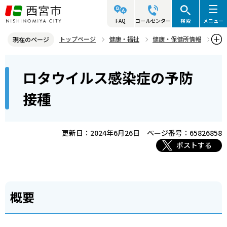
こ
の
FAQ
コールセンター
検索
メニュー
ペ
トップページ
健康・福祉
健康・保健所情報
現在のページ
ー
予防接種
子どもの定期予防接種
本
ジ
ロタウイルス感染症の予防
ロタウイルス感染症の予防接種
文
の
こ
先
接種
こ
頭
か
で
ら
更新日：2024年6月26日
ページ番号：65826858
す
ポストする
概要