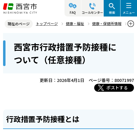
こ
の
FAQ
コールセンター
検索
メニュー
ペ
トップページ
健康・福祉
健康・保健所情報
現在のページ
ー
予防接種
予防接種に関するお知らせ
本
ジ
西宮市行政措置予防接種に
西宮市行政措置予防接種について（任意接種）
文
の
こ
先
ついて（任意接種）
こ
頭
か
で
ら
更新日：2026年4月1日
ページ番号：80071997
す
ポストする
行政措置予防接種とは