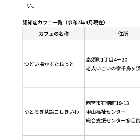
い。
認知症カフェ一覧（令和7年4月現在）
カフェの名称
住所
高須町1丁目4－20
つどい場かすたねっと
老人いこいの家千鳥ヶ
西宮市石刎町19-13
ゆとろぎ茶論こしきいわ
甲山福祉センター
総合支援センター多目