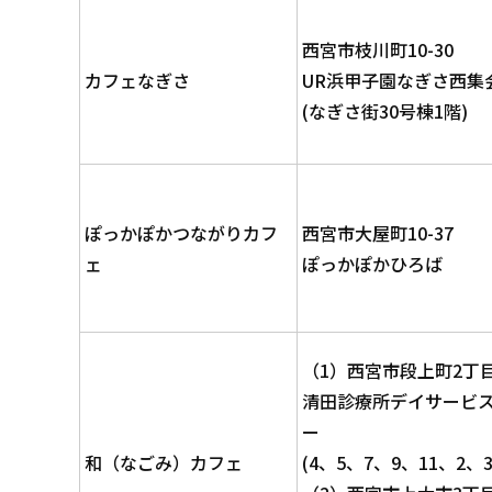
西宮市枝川町10-30
カフェなぎさ
UR浜甲子園なぎさ西集
(なぎさ街30号棟1階)
ぽっかぽかつながりカフ
西宮市大屋町10-37
ェ
ぽっかぽかひろば
（1）西宮市段上町2丁目1
清田診療所デイサービ
ー
和（なごみ）カフェ
(4、5、7、9、11、2、