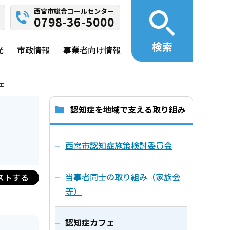
西宮市総合コールセンター
0798-36-5000
検索
光
市政情報
事業者向け情報
ェ
認知症を地域で支える取り組み
西宮市認知症施策検討委員会
当事者同士の取り組み（家族会
ストする
等）
認知症カフェ