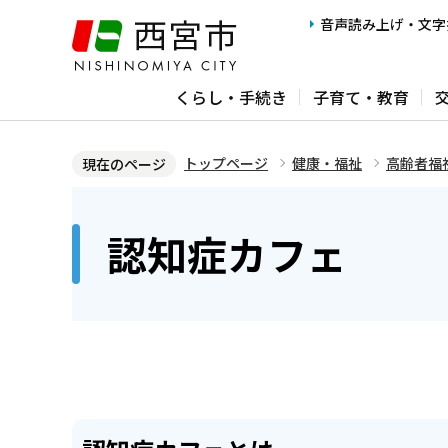
こ
音声読み上げ・文字
の
ペ
くらし・手続き
子育て・教育
ー
ジ
の
トップページ
健康・福祉
高齢者福
現在のページ
先
本
頭
文
認知症カフェ
で
こ
す
こ
か
ら