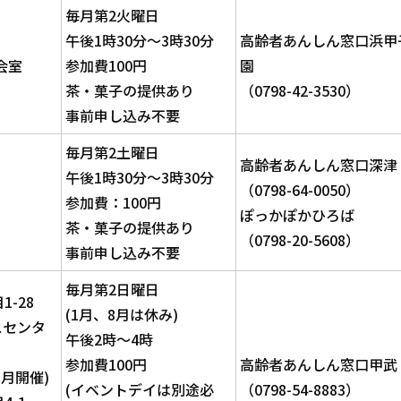
毎月第2火曜日
午後1時30分～3時30分
高齢者あんしん窓口浜甲
会室
参加費100円
園
茶・菓子の提供あり
（0798-42-3530）
事前申し込み不要
毎月第2土曜日
高齢者あんしん窓口深津
午後1時30分～3時30分
（0798-64-0050）
参加費：100円
ぽっかぽかひろば
茶・菓子の提供あり
（0798-20-5608）
事前申し込み不要
毎月第2日曜日
-28
(1月、8月は休み)
スセンタ
午後2時～4時
参加費100円
高齢者あんしん窓口甲武
3月開催)
(イベントデイは別途必
（0798-54-8883）