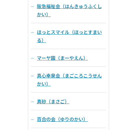
阪急福祉会（はんきゅうふくし
かい）
ほっとスマイル（ほっとすまい
る）
マーヤ園（まーやえん）
真心幸泉会（まごころこうせん
かい）
真砂（まさご）
百合の会（ゆりのかい）