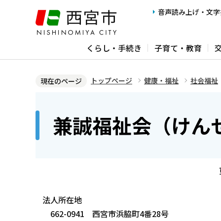
こ
音声読み上げ・文字
の
ペ
くらし・手続き
子育て・教育
ー
ジ
の
トップページ
健康・福祉
社会福祉
現在のページ
先
本
頭
文
兼誠福祉会（けん
で
こ
す
こ
か
ら
法人所在地
662-0941 西宮市浜脇町4番28号