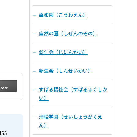
幸和園（こうわえん）
自然の園（しぜんのその）
慈仁会（じにんかい）
新生会（しんせいかい）
すばる福祉会（すばるふくしか
い）
清松学園（せいしょうがくえ
ん）
465