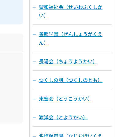
聖和福祉会（せいわふくしか
い）
善照学園（ぜんしょうがくえ
ん）
長陽会（ちょうようかい）
つくしの朋（つくしのとも）
東宏会（とうこうかい）
渡洋会（とようかい）
名塩保育園（なじおほいくえ