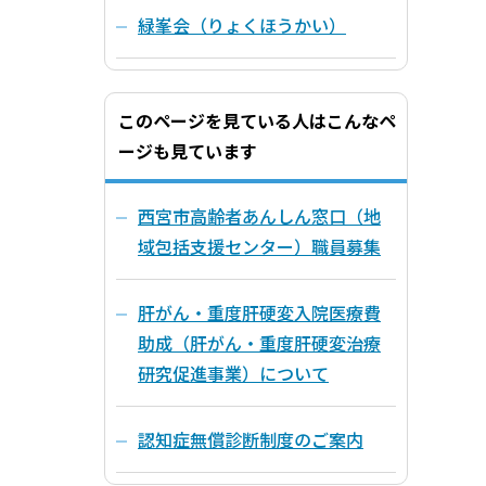
緑峯会（りょくほうかい）
このページを見ている人はこんなペ
ージも見ています
西宮市高齢者あんしん窓口（地
域包括支援センター）職員募集
肝がん・重度肝硬変入院医療費
助成（肝がん・重度肝硬変治療
研究促進事業）について
認知症無償診断制度のご案内