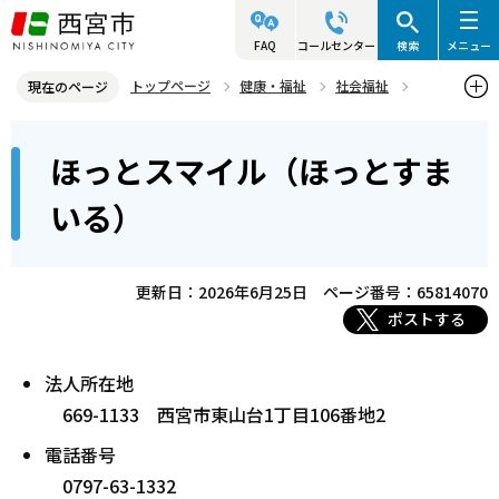
こ
の
FAQ
コールセンター
検索
メニュー
ペ
トップページ
健康・福祉
社会福祉
現在のページ
ー
社会福祉法人情報
ほっとスマイル（ほっとすまいる）
本
ジ
ほっとスマイル（ほっとすま
文
の
こ
先
いる）
こ
頭
か
で
ら
更新日：2026年6月25日
ページ番号：65814070
す
ポストする
法人所在地
669-1133 西宮市東山台1丁目106番地2
電話番号
0797-63-1332