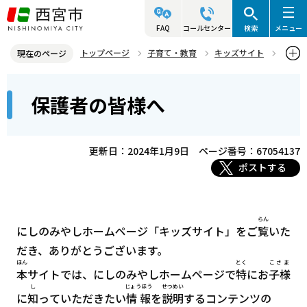
こ
の
FAQ
コールセンター
検索
メニュー
ペ
トップページ
子育て・教育
キッズサイト
現在のページ
ー
保護者の皆様へ
本
ジ
保護者の皆様へ
文
の
こ
先
こ
頭
更新日：2024年1月9日
ページ番号：67054137
か
で
ポストする
ら
す
らん
にしのみやしホームページ「キッズサイト」をご
覧
いた
だき、ありがとうございます。
ほん
とく
こさま
本
サイトでは、にしのみやしホームページで
特
にお
子様
し
じょうほう
せつめい
に
知
っていただきたい
情報
を
説明
するコンテンツの