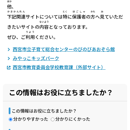
ほか
他
、
かきかんれん
とく
ほごしゃ
かた
み
下記関連
サイトについては
特
に
保護者
の
方
へ
見
ていただ
ないよう
きたいサイトの
内容
となっております。
りよう
ぜひ、ご
利用
ください。
西宮市立子育て総合センターのびのびあおぞら館
みやっこキッズパーク
西宮市教育委員会学校教育課（外部サイト）
この情報はお役に立ちましたか？
この情報はお役に立ちましたか？
分かりやすかった
分かりにくかった