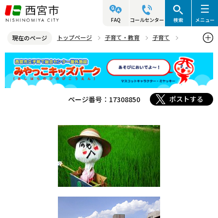
こ
の
FAQ
コールセンター
検索
メニュー
ペ
トップページ
子育て・教育
子育て
現在のページ
ー
子育ての集いと遊び場
みやっこキッズパーク
本
ジ
文
の
こ
先
ポストする
ページ番号：17308850
こ
頭
か
で
ら
す