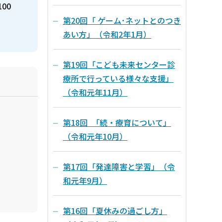
100
第20回「 ゲーム･ネットとのつき
あい方」（令和2年1月）
第19回「こども未来センター診
療所で行っている様々な支援」
（令和元年11月）
第18回 「続・療育について」
（令和元年10月）
第17回「発達障害と学習」（令
和元年9月）
第16回「夏休みの過ごし方」