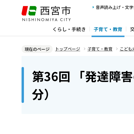
こ
音声読み上げ・文字
の
ペ
くらし・手続き
子育て・教育
ー
ジ
の
トップページ
子育て・教育
こども
現在のページ
先
本
頭
文
第36回 「発達障
で
こ
す
こ
分）
か
ら