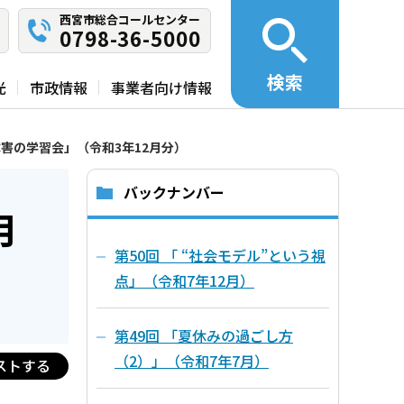
西宮市総合コールセンター
0798-36-5000
検索
光
市政情報
事業者向け情報
障害の学習会」（令和3年12月分）
バックナンバー
月
第50回 「 “社会モデル”という視
点」（令和7年12月）
第49回 「夏休みの過ごし方
（2）」（令和7年7月）
ストする