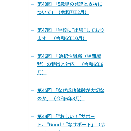
第48回 「5歳児の発達と支援に
ついて」（令和7年2月）
第47回 「学校に”出張”しており
ます」（令和6年10月）
第46回 「 選択性緘黙（場面緘
黙）の特徴と対応」（令和6年6
月）
第45回 「なぜ成功体験が大切な
のか」（令和6年3月）
第44回 「“おしい！”サポー
ト、“Good！”なサポート」（令