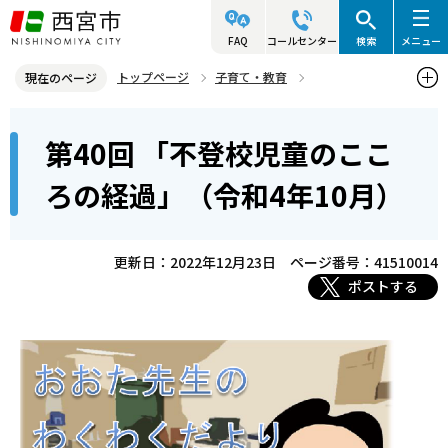
こ
の
FAQ
コールセンター
検索
メニュー
ペ
トップページ
子育て・教育
現在のページ
ー
こども未来センター
わくわくだより
バックナンバー
本
ジ
第40回 「不登校児童のここ
第40回 「不登校児童のこころの経過」（令和4年10月）
文
の
こ
先
ろの経過」（令和4年10月）
こ
頭
か
で
ら
更新日：2022年12月23日
ページ番号：41510014
す
ポストする