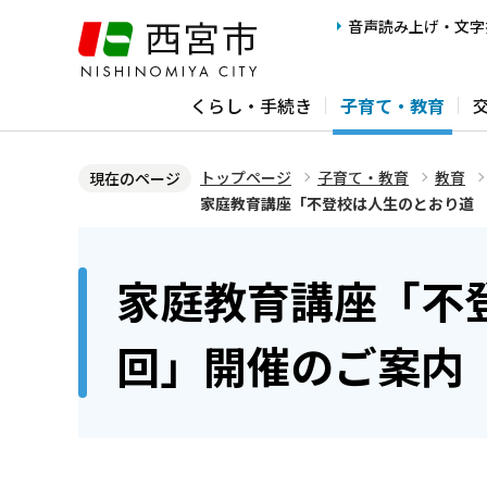
こ
音声読み上げ・文字
の
ペ
くらし・手続き
子育て・教育
ー
ジ
の
トップページ
子育て・教育
教育
現在のページ
先
家庭教育講座「不登校は人生のとおり道 
頭
本
で
文
家庭教育講座「不
す
こ
こ
回」開催のご案内
か
ら