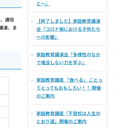
と～」
り、通信
【終了しました】家庭教育講演
講演、ま
会「コロナ禍における子供たち
への影響」
家庭教育講演会「多様性のなか
で埋没しない力を学ぶ」
家庭教育講座 「食べる」 ことっ
てとってもおもしろい！！ 開催
のご案内
家庭教育講座「不登校は人生の
とおり道」開催のご案内