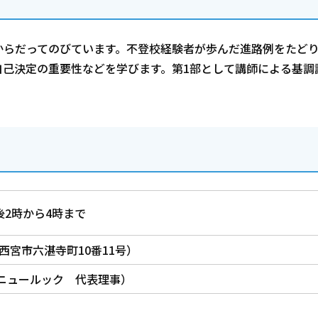
からだってのびています。不登校経験者が歩んだ進路例をたど
自己決定の重要性などを学びます。第1部として講師による基調
後2時から4時まで
西宮市六湛寺町10番11号）
ニュールック 代表理事）