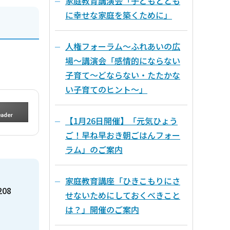
家庭教育講演会「子どもととも
に幸せな家庭を築くために」
人権フォーラム～ふれあいの広
場～講演会「感情的にならない
子育て～どならない・たたかな
い子育てのヒント～」
【1月26日開催】「元気ひょう
ご！早ね早おき朝ごはんフォー
ラム」のご案内
家庭教育講座「ひきこもりにさ
208
せないためにしておくべきこと
は？」開催のご案内