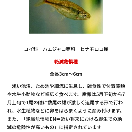
コイ科 ハエジャコ亜科 ヒナモロコ属
絶滅危惧種
全長3cm～6cm
浅い池沼、ため池や細流に生息し、雑食性で付着藻類
や水生小動物など幅広く食べます。産卵は5月下旬から7
月上旬で1尾の雌に数尾の雄が激しく追尾する形で行わ
れ、水生植物などに卵をばらまくように産み付けます。
また、「絶滅危惧種EN＝近い将来における野生での絶
滅の危険性が高いもの」に指定されています