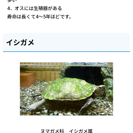
4．オスには生殖器がある
寿命は長くて4～5年ほどです。
イシガメ
ヌマガメ科 イシガメ属