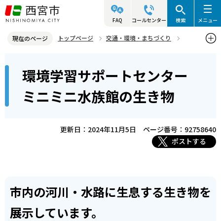
こ
の
FAQ
コールセンター
検索
メニュー
ペ
トップページ
交通・環境・まちづくり
現在のページ
ー
環境・緑化・衛生
環境学習
環境学習施設
本
ジ
環境学習サポートセンター
環境学習サポートセンターミニミニ水族館の生き物
文
の
こ
先
ミニミニ水族館の生き物
こ
頭
か
で
ら
更新日：2024年11月5日
ページ番号：92758640
す
ポストする
市内の河川・水路に生息する生き物を
展示しています。