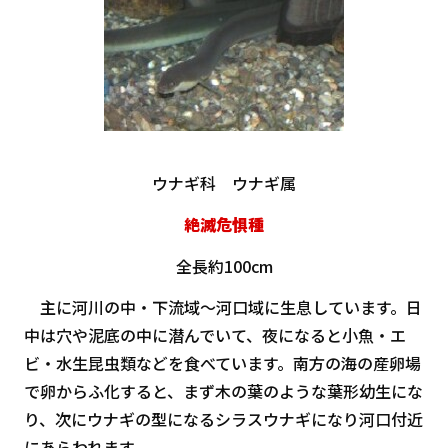
ウナギ科 ウナギ属
絶滅危惧種
全長約100cm
主に河川の中・下流域～河口域に生息しています。日
中は穴や泥底の中に潜んでいて、夜になると小魚・エ
ビ・水生昆虫類などを食べています。南方の海の産卵場
で卵からふ化すると、まず木の葉のような葉形幼生にな
り、次にウナギの型になるシラスウナギになり河口付近
にあらわれます。