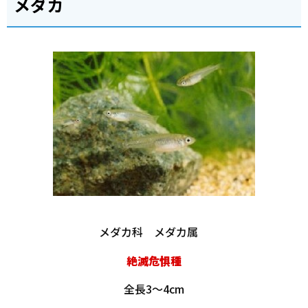
メダカ
メダカ科 メダカ属
絶滅危惧種
全長3～4cm