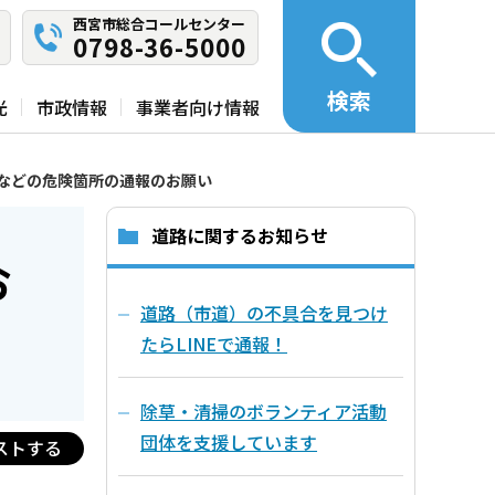
西宮市総合コールセンター
0798-36-5000
検索
光
市政情報
事業者向け情報
などの危険箇所の通報のお願い
道路に関するお知らせ
お
道路（市道）の不具合を見つけ
たらLINEで通報！
除草・清掃のボランティア活動
団体を支援しています
ストする