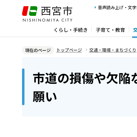
こ
音声読み上げ・文字
の
ペ
くらし・手続き
子育て・教育
ー
ジ
の
トップページ
交通・環境・まちづくり
現在のページ
先
本
頭
文
市道の損傷や欠陥
で
こ
す
こ
願い
か
ら