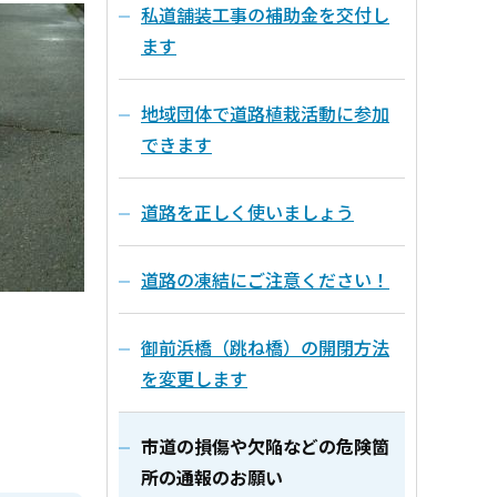
私道舗装工事の補助金を交付し
ます
地域団体で道路植栽活動に参加
できます
道路を正しく使いましょう
道路の凍結にご注意ください！
御前浜橋（跳ね橋）の開閉方法
を変更します
市道の損傷や欠陥などの危険箇
所の通報のお願い