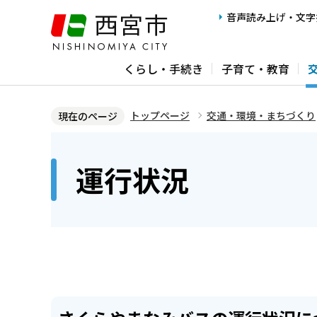
こ
音声読み上げ・文字
の
ペ
くらし・手続き
子育て・教育
ー
ジ
の
トップページ
交通・環境・まちづくり
現在のページ
先
本
頭
文
運行状況
で
こ
す
こ
か
ら