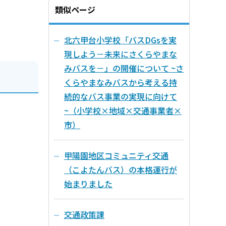
類似ページ
北六甲台小学校「バスDGsを実
現しよう－未来にさくらやまな
みバスを－」の開催について ~さ
くらやまなみバスから考える持
続的なバス事業の実現に向けて
~（小学校×地域×交通事業者×
市）
甲陽園地区コミュニティ交通
（こよたんバス）の本格運行が
始まりました
交通政策課