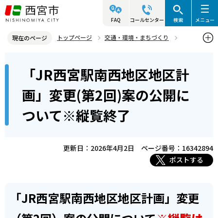
こ
の
FAQ
コールセンター
検索
メニュー
ペ
トップページ
交通・環境・まちづくり
現在のページ
ー
都市計画
都市計画決定・変更手続き（縦覧・閲覧等）
本
ジ
「JR西宮駅南西地区地区計
縦覧・閲覧が終了した案件
文
の
こ
先
「JR西宮駅南西地区地区計画」変更(第2回)案の公開について※縦覧
画」変更(第2回)案の公開に
こ
終了
頭
ついて※縦覧終了
か
で
ら
す
更新日：2026年4月2日
ページ番号：16342894
ポストする
「JR西宮駅南西地区地区計画」変更