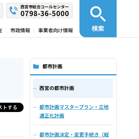
西宮市総合コールセンター
0798-36-5000
検索
光
市政情報
事業者向け情報
都市計画
西宮の都市計画
都市計画マスタープラン・立地
ストする
適正化計画
都市計画決定・変更手続き（縦