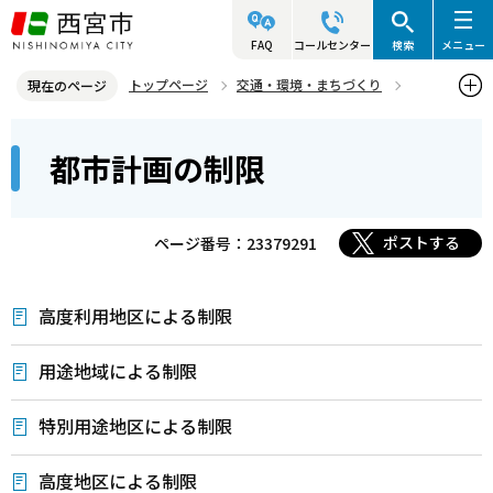
こ
の
FAQ
コールセンター
検索
メニュー
ペ
トップページ
交通・環境・まちづくり
現在のページ
ー
都市計画
西宮の都市計画
都市計画の制限
本
ジ
都市計画の制限
文
の
こ
先
こ
頭
ポストする
ページ番号：23379291
か
で
ら
す
高度利用地区による制限
用途地域による制限
特別用途地区による制限
高度地区による制限