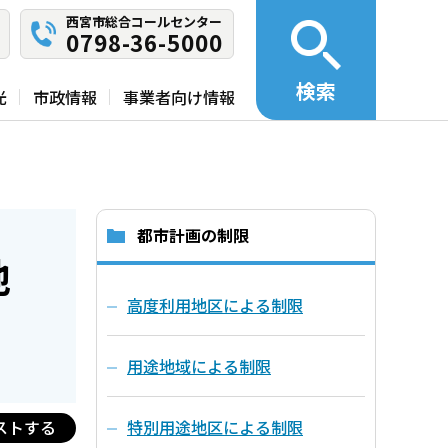
西宮市総合コールセンター
0798-36-5000
検索
光
市政情報
事業者向け情報
都市計画の制限
地
高度利用地区による制限
用途地域による制限
ストする
特別用途地区による制限