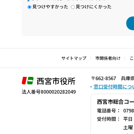
見つけやすかった
見つけにくかった
本
文
こ
サイトマップ
市関係者向け
こ
こ
ま
〒662-8567 
西宮市役所
で
窓口受付時間につ
法人番号8000020282049
西宮市総合コ
電話番号：
0798
受付時間：
平日
土曜