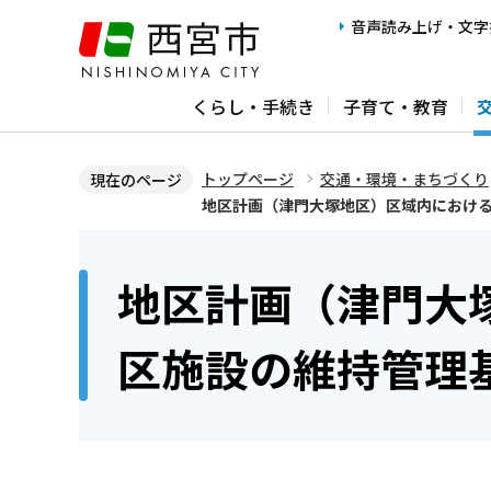
こ
音声読み上げ・文字
の
ペ
くらし・手続き
子育て・教育
ー
ジ
の
トップページ
交通・環境・まちづくり
現在のページ
先
地区計画（津門大塚地区）区域内におけ
頭
本
で
文
地区計画（津門大
す
こ
こ
区施設の維持管理
か
ら