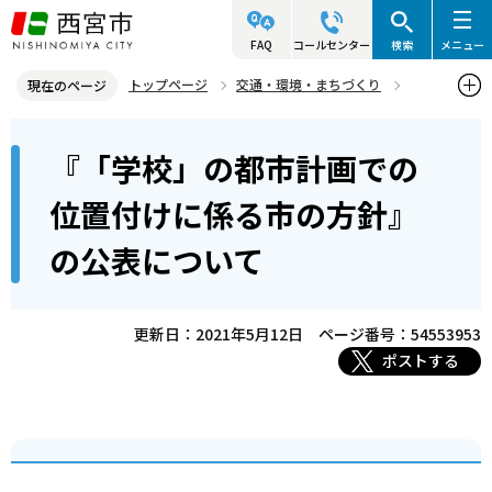
こ
の
FAQ
コールセンター
検索
メニュー
ペ
トップページ
交通・環境・まちづくり
現在のページ
ー
都市計画
その他のお知らせ
本
ジ
『「学校」の都市計画での
『「学校」の都市計画での位置付けに係る市の方針』の公表について
文
の
こ
先
位置付けに係る市の方針』
こ
頭
の公表について
か
で
ら
す
更新日：2021年5月12日
ページ番号：54553953
ポストする