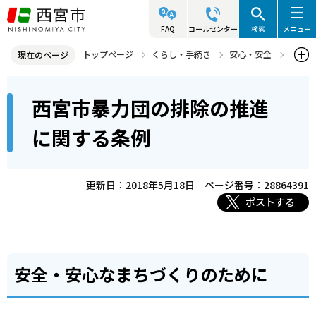
こ
の
FAQ
コールセンター
検索
メニュー
ペ
トップページ
くらし・手続き
安心・安全
現在のページ
ー
防犯情報
西宮市暴力団の排除の推進に関する条例
本
ジ
西宮市暴力団の排除の推進
文
の
こ
先
に関する条例
こ
頭
か
で
ら
更新日：2018年5月18日
ページ番号：28864391
す
ポストする
安全・安心なまちづくりのために