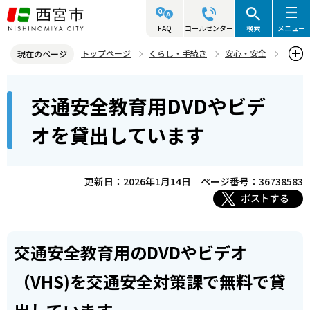
こ
の
FAQ
コールセンター
検索
メニュー
ペ
トップページ
くらし・手続き
安心・安全
現在のページ
ー
交通安全
交通安全に関する教育・運動等
本
ジ
交通安全教育用DVDやビデ
交通安全教育用DVDやビデオを貸出しています
文
の
こ
先
オを貸出しています
こ
頭
か
で
ら
更新日：2026年1月14日
ページ番号：36738583
す
ポストする
交通安全教育用のDVDやビデオ
（VHS)を交通安全対策課で無料で貸