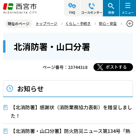
こ
の
FAQ
コールセンター
検索
メニュー
ペ
トップページ
くらし・手続き
安心・安全
現在のページ
ー
西宮市消防局
北消防署・山口分署
本
ジ
北消防署・山口分署
文
の
こ
先
こ
頭
ポストする
ページ番号：23744318
か
で
ら
す
お知らせ
【北消防署】感謝状（消防業務協力表彰）を贈呈しまし
た！
【北消防署・山口分署】防火防災ニュース第134号「熱