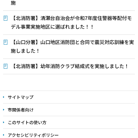
施
【北消防署】清瀬台自治会が令和7年度住警器等配付モ
デル事業実施地区に選ばれました！！
【山口分署】山口地区消防団と合同で震災対応訓練を実
施しました！
【北消防署】幼年消防クラブ結成式を実施しました！
本
文
サイトマップ
こ
こ
市関係者向け
ま
このサイトの使い方
で
アクセシビリティポリシー