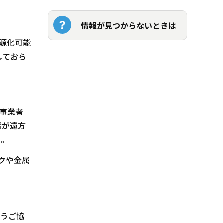
情報が見つからないときは
源化可能
しておら
事業者
者が遠方
い。
クや金属
ようご協