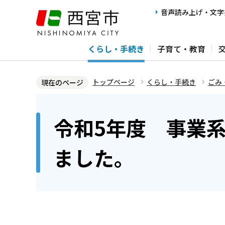
こ
音声読み上げ・文字
の
ペ
くらし・手続き
子育て・教育
ー
ジ
の
トップページ
くらし・手続き
ごみ
現在のページ
先
本
頭
文
令和5年度 事業
で
こ
す
こ
ました。
か
ら