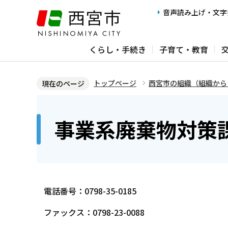
こ
音声読み上げ・文字
の
ペ
くらし・手続き
子育て・教育
ー
ジ
の
トップページ
西宮市の組織（組織から
現在のページ
先
本
頭
文
事業系廃棄物対策
で
こ
す
こ
か
ら
電話番号：0798-35-0185
ファックス：0798-23-0088