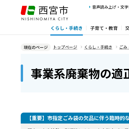
こ
音声読み上げ・文字
の
ペ
くらし・手続き
子育て・教育
ー
ジ
の
トップページ
くらし・手続き
ごみ
現在のページ
先
本
頭
文
事業系廃棄物の適
で
こ
す
こ
か
ら
【重要】市指定ごみ袋の欠品に伴う臨時的