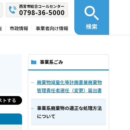
西宮市総合コールセンター
0798-36-5000
検索
光
市政情報
事業者向け情報
事業系ごみ
廃棄物減量化等計画書兼廃棄物
管理責任者選任（変更）届出書
ストする
事業系廃棄物の適正な処理方法
について