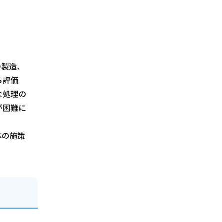
の製造、
ら評価
な処理の
が困難に
体の施策