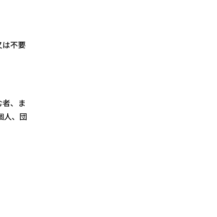
又は不要
む者、ま
個人、団