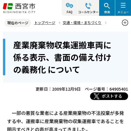
こ
の
FAQ
コールセンター
検索
メニュー
ペ
トップページ
交通・環境・まちづくり
現在のページ
ー
環境・緑化・衛生
産業廃棄物対策
本
ジ
産業廃棄物収集運搬車両に
産業廃棄物収集運搬車両に係る表示、書面の備え付けの義務化 につ
文
の
いて
こ
先
係る表示、書面の備え付け
こ
頭
の義務化 について
か
で
ら
す
更新日：2009年12月9日
ページ番号：64905401
ポストする
一部の悪質な業者による産業廃棄物の不法投棄が多発
する中、運搬車に産業廃棄物の収集運搬車であることを
明示すべきとの声が高まってきました。