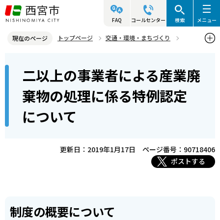
こ
の
FAQ
コールセンター
検索
メニュー
ペ
トップページ
交通・環境・まちづくり
現在のページ
ー
環境・緑化・衛生
産業廃棄物対策
本
ジ
二以上の事業者による産業廃
二以上の事業者による産業廃棄物の処理に係る特例認定について
文
の
こ
先
棄物の処理に係る特例認定
こ
頭
について
か
で
ら
す
更新日：2019年1月17日
ページ番号：90718406
ポストする
制度の概要について