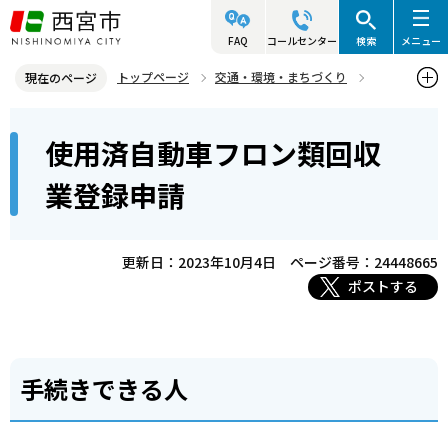
こ
の
FAQ
コールセンター
検索
メニュー
ペ
トップページ
交通・環境・まちづくり
現在のページ
ー
環境・緑化・衛生
産業廃棄物対策
本
ジ
使用済自動車フロン類回収
使用済自動車フロン類回収業登録申請
文
の
こ
先
業登録申請
こ
頭
か
で
ら
更新日：2023年10月4日
ページ番号：24448665
す
ポストする
手続きできる人