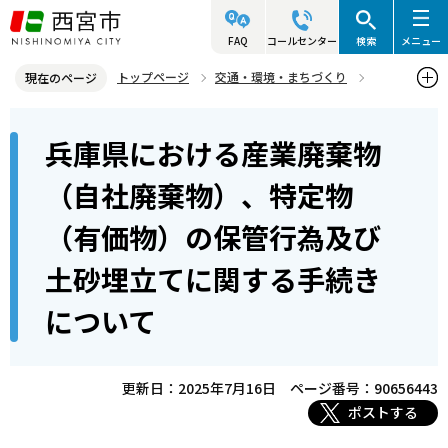
こ
の
FAQ
コールセンター
検索
メニュー
ペ
トップページ
交通・環境・まちづくり
現在のページ
ー
環境・緑化・衛生
産業廃棄物対策
本
ジ
兵庫県における産業廃棄物
兵庫県における産業廃棄物（自社廃棄物）、特定物（有価物）の保管
文
の
行為及び土砂埋立てに関する手続きについて
こ
先
（自社廃棄物）、特定物
こ
頭
（有価物）の保管行為及び
か
で
ら
す
土砂埋立てに関する手続き
について
更新日：2025年7月16日
ページ番号：90656443
ポストする