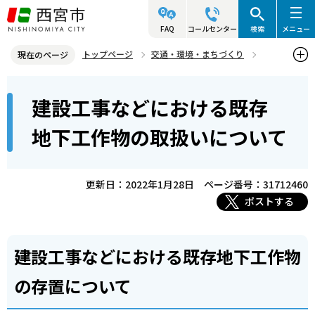
こ
の
FAQ
コールセンター
検索
メニュー
ペ
トップページ
交通・環境・まちづくり
現在のページ
ー
環境・緑化・衛生
産業廃棄物対策
本
ジ
建設工事などにおける既存
建設工事などにおける既存地下工作物の取扱いについて
文
の
こ
先
地下工作物の取扱いについて
こ
頭
か
で
ら
更新日：2022年1月28日
ページ番号：31712460
す
ポストする
建設工事などにおける既存地下工作物
の存置について