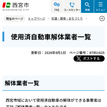
こ
の
FAQ
コールセンター
検索
メニュー
ペ
トップページ
交通・環境・まちづくり
現在のページ
ー
環境・緑化・衛生
産業廃棄物対策
本
ジ
使用済自動車解体業者一覧
使用済自動車解体業者一覧
文
の
こ
先
こ
頭
更新日：2026年8月1日
ページ番号：87851625
か
で
ポストする
ら
す
解体業者一覧
西宮市域において使用済自動車の解体ができる事業者は
下記「解体業者一覧」のとおりです。