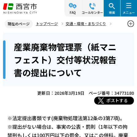
こ
の
FAQ
コールセンター
検索
メニュー
ペ
トップページ
交通・環境・まちづくり
現在のページ
ー
環境・緑化・衛生
産業廃棄物対策
本
ジ
産業廃棄物管理票（紙マニ
産業廃棄物管理票（紙マニフェスト）交付等状況報告書の提出につい
文
の
て
こ
先
フェスト）交付等状況報告
こ
頭
書の提出について
か
で
ら
す
更新日：2026年3月19日
ページ番号：34773180
ポストする
※法定提出書類です(廃棄物処理法第12条の3第7項)。
※提出がない場合は、事実の公表・罰則（1年以下の拘
禁刑もしくは100万円以下の罰金、又はこの併科。廃棄