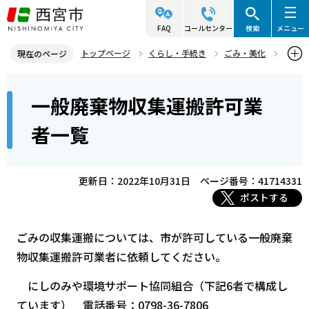
こ
の
FAQ
コールセンター
検索
メニュー
ペ
トップページ
くらし・手続き
ごみ・美化
現在のページ
ー
ごみの収集
一般廃棄物収集運搬許可業者一覧
本
ジ
一般廃棄物収集運搬許可業
文
の
こ
先
者一覧
こ
頭
か
で
ら
更新日：2022年10月31日
ページ番号：41714331
す
ポストする
ごみの収集運搬については、市が許可している一般廃棄
物収集運搬許可業者に依頼してください。
にしのみや環境サポート協同組合（下記6者で構成し
ています） 電話番号：0798-36-7806