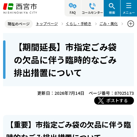
こ
の
FAQ
コールセンター
検索
メニュー
ペ
トップページ
くらし・手続き
ごみ・美化
現在のページ
ー
ごみの収集
本
ジ
【期間延長】市指定ごみ袋
【期間延長】市指定ごみ袋の欠品に伴う臨時的なごみ排出措置につい
文
の
て
こ
先
の欠品に伴う臨時的なごみ
こ
頭
排出措置について
か
で
ら
す
更新日：2026年7月14日
ページ番号：87025173
ポストする
【重要】市指定ごみ袋の欠品に伴う臨