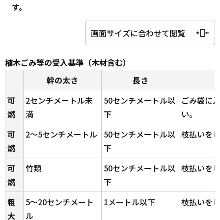
す。
画面サイズに合わせて閲覧
植木ごみ等の受入基準（木材含む）
幹の太さ
長さ
可
2センチメートル未
50センチメートル以
ごみ袋に
燃
満
下
い。
可
2～5センチメートル
50センチメートル以
枝払いを
燃
下
可
竹類
50センチメートル以
枝払いを
燃
下
粗
5～20センチメート
1メートル以下
枝払いを
大
ル