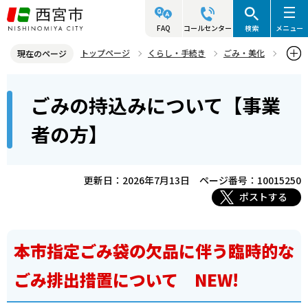
こ
の
FAQ
コールセンター
検索
メニュー
ペ
トップページ
くらし・手続き
ごみ・美化
現在のページ
ー
ごみ処理関連施設
ごみの持込みについて【事業者の方】
本
ジ
ごみの持込みについて【事業
文
の
こ
先
者の方】
こ
頭
か
で
ら
更新日：2026年7月13日
ページ番号：10015250
す
ポストする
本市指定ごみ袋の欠品に伴う臨時的な
ごみ排出措置について NEW!