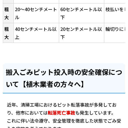
粗
20～40センチメート
60センチメートル以
枝払いを
大
ル
下
粗
40センチメートル以
20センチメートル以
輪切りに
大
上
下
搬入ごみピット投入時の安全確保につ
いて【植木業者の方々へ】
近年、清掃工場におけるピット転落事故が多発してお
り、他市においては
転落死亡事故
も発生しています。
これに伴い法令遵守、安全管理を徹底した状態でごみ受