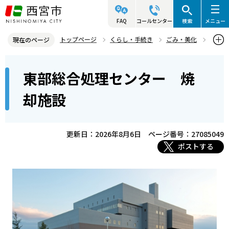
こ
の
FAQ
コールセンター
検索
メニュー
ペ
トップページ
くらし・手続き
ごみ・美化
現在のページ
ー
ごみ処理関連施設
東部総合処理センター 焼却施設
本
ジ
東部総合処理センター 焼
文
の
こ
先
却施設
こ
頭
か
で
ら
更新日：2026年8月6日
ページ番号：27085049
す
ポストする