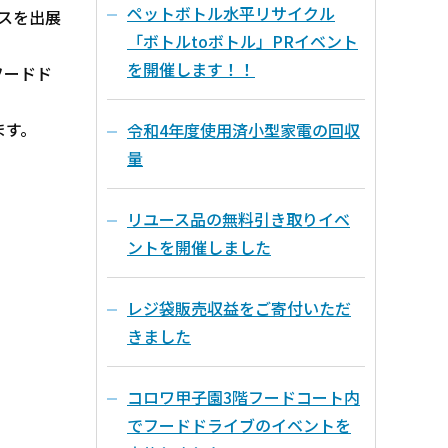
ペットボトル水平リサイクル
ースを出展
「ボトルtoボトル」PRイベント
を開催します！！
フードド
ます。
令和4年度使用済小型家電の回収
量
リユース品の無料引き取りイベ
ントを開催しました
レジ袋販売収益をご寄付いただ
きました
コロワ甲子園3階フードコート内
でフードドライブのイベントを