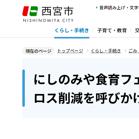
こ
音声読み上げ・文字
の
ペ
くらし・手続き
子育て・教育
ー
ジ
の
トップページ
くらし・手続き
ごみ
現在のページ
先
本
頭
文
にしのみや食育フェ
で
こ
す
こ
ロス削減を呼びか
か
ら