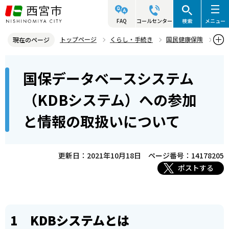
こ
の
FAQ
コールセンター
検索
メニュー
ペ
トップページ
くらし・手続き
国民健康保険
現在のページ
ー
国民健康保険の制度
本
ジ
国保データベースシステム
国保データベースシステム（KDBシステム）への参加と情報の取扱い
文
の
について
こ
先
（KDBシステム）への参加
こ
頭
と情報の取扱いについて
か
で
ら
す
更新日：2021年10月18日
ページ番号：14178205
ポストする
1 KDBシステムとは