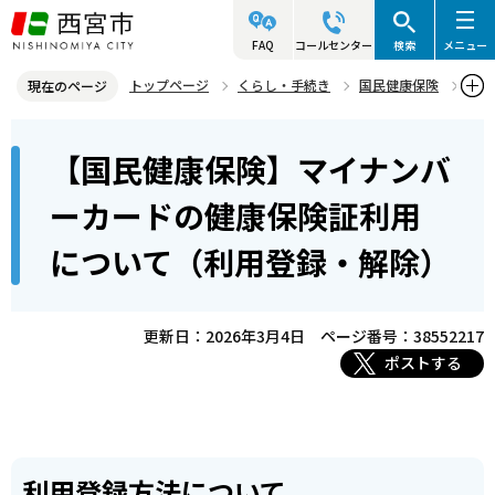
こ
の
FAQ
コールセンター
検索
メニュー
ペ
トップページ
くらし・手続き
国民健康保険
現在のページ
ー
国民健康保険の制度
本
ジ
【国民健康保険】マイナンバ
【国民健康保険】マイナンバーカードの健康保険証利用について（利
文
の
用登録・解除）
こ
先
ーカードの健康保険証利用
こ
頭
について（利用登録・解除）
か
で
ら
す
更新日：2026年3月4日
ページ番号：38552217
ポストする
利用登録方法について