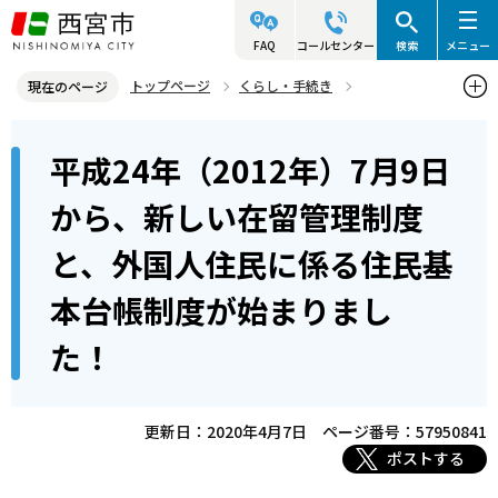
こ
の
FAQ
コールセンター
検索
メニュー
ペ
トップページ
くらし・手続き
現在のページ
ー
戸籍・住民票・印鑑業務
住所の異動（転入・転出）
本
ジ
平成24年（2012年）7月9日
平成24年（2012年）7月9日から、新しい在留管理制度と、外国人住
文
の
民に係る住民基本台帳制度が始まりました！
こ
先
から、新しい在留管理制度
こ
頭
と、外国人住民に係る住民基
か
で
ら
す
本台帳制度が始まりまし
た！
更新日：2020年4月7日
ページ番号：57950841
ポストする